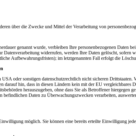
t anderen über die Zwecke und Mittel der Verarbeitung von personenbez
cherdauer genannt wurde, verbleiben Ihre personenbezogenen Daten bei 
r Datenverarbeitung widerrufen, werden Ihre Daten gelöscht, sofern wi
liche Aufbewahrungsfristen); im letztgenannten Fall erfolgt die Löschu
en
USA oder sonstigen datenschutzrechtlich nicht sicheren Drittstaaten.
isen darauf hin, dass in diesen Ländern kein mit der EU vergleichbares
tsbehörden herauszugeben, ohne dass Sie als Betroffener hiergegen ger
n befindlichen Daten zu Überwachungszwecken verarbeiten, auswerten 
inwilligung möglich. Sie können eine bereits erteilte Einwilligung jed