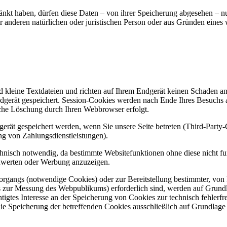
änkt haben, dürfen diese Daten – von ihrer Speicherung abgesehen – n
anderen natürlichen oder juristischen Person oder aus Gründen eines w
d kleine Textdateien und richten auf Ihrem Endgerät keinen Schaden a
dgerät gespeichert. Session-Cookies werden nach Ende Ihres Besuchs 
ische Löschung durch Ihren Webbrowser erfolgt.
rät gespeichert werden, wenn Sie unsere Seite betreten (Third-Party
ng von Zahlungsdienstleistungen).
hnisch notwendig, da bestimmte Websitefunktionen ohne diese nicht fu
zuwerten oder Werbung anzuzeigen.
gangs (notwendige Cookies) oder zur Bereitstellung bestimmter, von I
 zur Messung des Webpublikums) erforderlich sind, werden auf Grundla
igtes Interesse an der Speicherung von Cookies zur technisch fehlerfrei
ie Speicherung der betreffenden Cookies ausschließlich auf Grundlage 